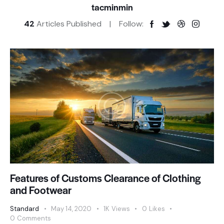
tacminmin
42
Articles Published
Follow:
Features of Customs Clearance of Clothing
and Footwear
Standard
May 14, 2020
1K
Views
0
Likes
0
Comments