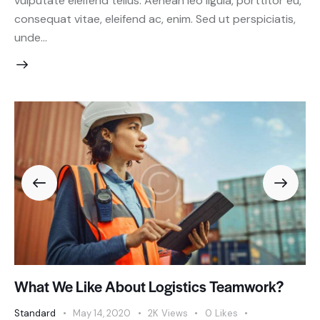
vulputate eleifend tellus. Aenean leo ligula, porttitor eu,
consequat vitae, eleifend ac, enim. Sed ut perspiciatis,
unde…
What We Like About Logistics Teamwork?
Standard
May 14, 2020
2K
Views
0
Likes