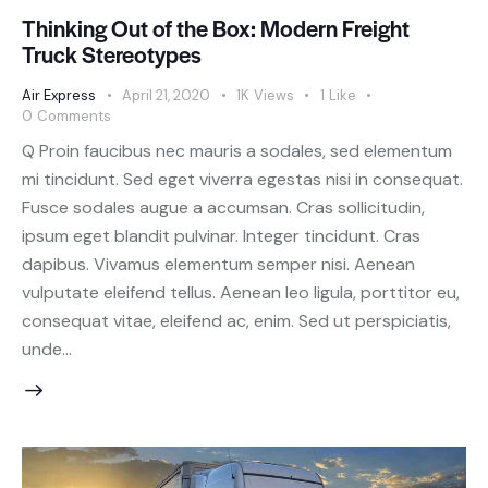
Thinking Out of the Box: Modern Freight
Truck Stereotypes
Air Express
April 21, 2020
1K
Views
1
Like
0
Comments
Q Proin faucibus nec mauris a sodales, sed elementum
mi tincidunt. Sed eget viverra egestas nisi in consequat.
Fusce sodales augue a accumsan. Cras sollicitudin,
ipsum eget blandit pulvinar. Integer tincidunt. Cras
dapibus. Vivamus elementum semper nisi. Aenean
vulputate eleifend tellus. Aenean leo ligula, porttitor eu,
consequat vitae, eleifend ac, enim. Sed ut perspiciatis,
unde…