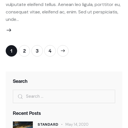
vulputate eleifend tellus. Aenean leo ligula, porttitor eu,
consequat vitae, eleifend ac, enim. Sed ut perspiciatis,
unde…
Posts
Page
1
Page
2
>
Page
3
Page
4
pagination
Search
Search
for:
Recent Posts
STANDARD
May 14, 2020