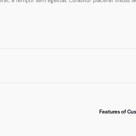
rat, a tempor sem egestas. Curabitur placerat finibus la
Features of Cu