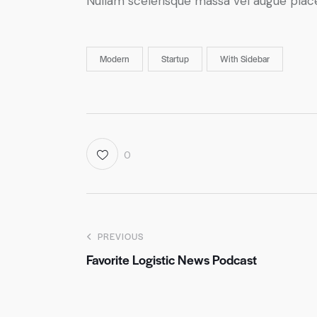
Nullam scelerisque massa vel augue place
Modern
Startup
With Sidebar
0
Post
PREVIOUS
Favorite Logistic News Podcast
navigation