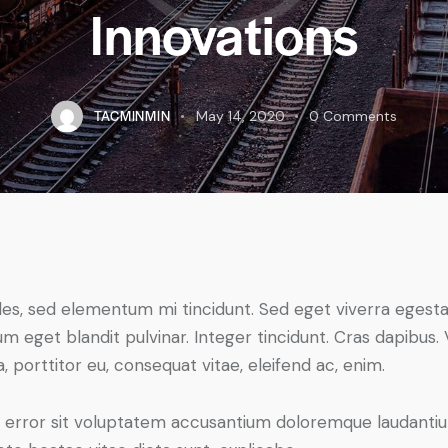
Innovations
TACMINMIN
May 14, 2020
0
Comments
les, sed elementum mi tincidunt. Sed eget viverra egesta
psum eget blandit pulvinar. Integer tincidunt. Cras dapib
a, porttitor eu, consequat vitae, eleifend ac, enim.
tus error sit voluptatem accusantium doloremque laudant