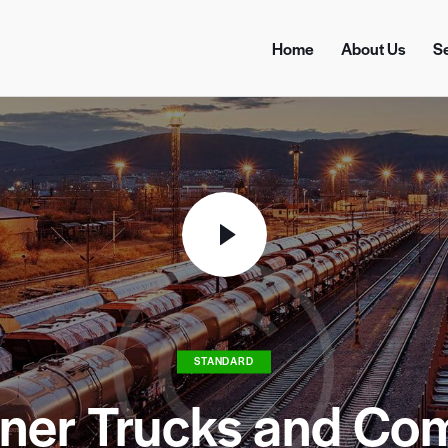
Home
About Us
S
STANDARD
liner Trucks and Co