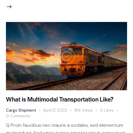
What is Multimodal Transportation Like?
Cargo Shipment
April 21, 2020
914
Views
0
Likes
0
Comments
Q Proin faucibus nec mauris a sodales, sed elementum
mi tincidunt. Sed eget viverra egestas nisi in consequat.